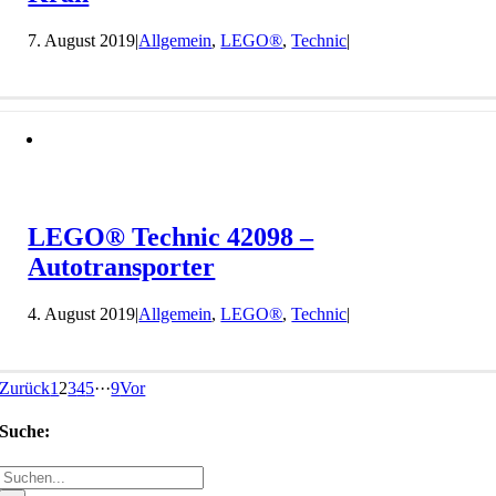
7. August 2019
|
Allgemein
,
LEGO®
,
Technic
|
LEGO® Technic 42098 –
Autotransporter
4. August 2019
|
Allgemein
,
LEGO®
,
Technic
|
Zurück
1
2
3
4
5
···
9
Vor
Suche:
Suche
nach: