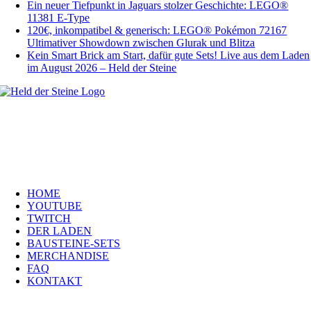
Ein neuer Tiefpunkt in Jaguars stolzer Geschichte: LEGO®
11381 E-Type
120€, inkompatibel & generisch: LEGO® Pokémon 72167
Ultimativer Showdown zwischen Glurak und Blitza
Kein Smart Brick am Start, dafür gute Sets! Live aus dem Laden
im August 2026 – Held der Steine
Welt, ich wünsche Euch viel Spaß auf meiner Webseite und freue mich
über Euren Besuch. Schaut Euch um und habt viel Freude –
es wird wunderbar!
Navigation
HOME
YOUTUBE
TWITCH
DER LADEN
BAUSTEINE-SETS
MERCHANDISE
FAQ
KONTAKT
Kontakt