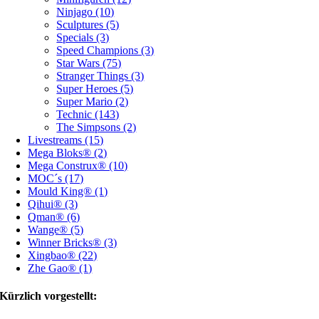
Ninjago (10)
Sculptures (5)
Specials (3)
Speed Champions (3)
Star Wars (75)
Stranger Things (3)
Super Heroes (5)
Super Mario (2)
Technic (143)
The Simpsons (2)
Livestreams (15)
Mega Bloks® (2)
Mega Construx® (10)
MOC´s (17)
Mould King® (1)
Qihui® (3)
Qman® (6)
Wange® (5)
Winner Bricks® (3)
Xingbao® (22)
Zhe Gao® (1)
Kürzlich vorgestellt: