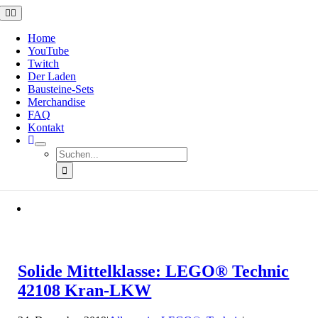
Zum
Toggle
Navigation
Inhalt
springen
Home
YouTube
Twitch
Der Laden
Bausteine-Sets
Merchandise
FAQ
Kontakt
Suche
nach:
Solide Mittelklasse: LEGO® Technic
42108 Kran-LKW