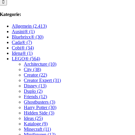
Kategorie:
Allgemein (2.413)
Ausini® (1)
Bluebrixx® (30)
Cada® (7)
Cobi® (34)
Idena® (1)
LEGO® (564)
Architecture (10)
City (38)
Creator (22)
Creator Expert (31)
Disney (13)
Duplo (2)
Friends (12)
Ghostbusters (3)
Harry Potter (30)
Hidden Side (3)
Ideas (25)
Kataloge (9)
Minecraft (11)
Minifiguren (12)