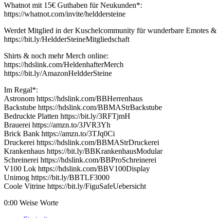
Whatnot mit 15€ Guthaben für Neukunden*:
https://whatnot.com/invite/helddersteine
Werdet Mitglied in der Kuschelcommunity für wunderbare Emotes & 
https://bit.ly/HeldderSteineMitgliedschaft
Shirts & noch mehr Merch online:
https://hdslink.com/HeldenhafterMerch
https://bit.ly/AmazonHeldderSteine
Im Regal*:
Astronom https://hdslink.com/BBHerrenhaus
Backstube https://hdslink.com/BBMAStrBackstube
Bedruckte Platten https://bit.ly/3RFTjmH
Brauerei https://amzn.to/3JVR3Yh
Brick Bank https://amzn.to/3TJq0Ci
Druckerei https://hdslink.com/BBMAStrDruckerei
Krankenhaus https://bit.ly/BBKrankenhausModular
Schreinerei https://hdslink.com/BBProSchreinerei
V100 Lok https://hdslink.com/BBV100Display
Unimog https://bit.ly/BBTLF3000
Coole Vitrine https://bit.ly/FiguSafeUebersicht
0:00 Weise Worte