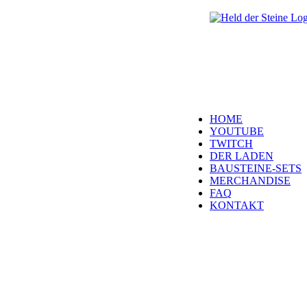
Welt, ich wünsche Euc
über Euren Besuch. S
es wird wunderbar!
Navigation
HOME
YOUTUBE
TWITCH
DER LADEN
BAUSTEINE-SETS
MERCHANDISE
FAQ
KONTAKT
Kontakt
H
eld der Steine Gm
Laubestraße 26
60594 Frankfurt