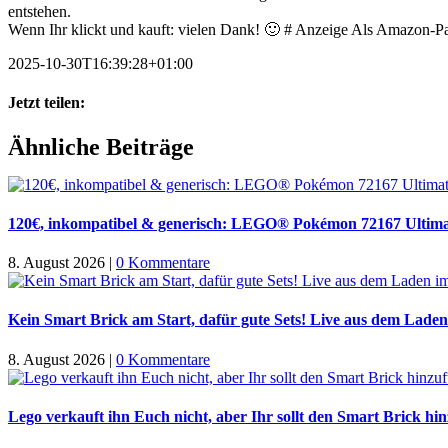
entstehen.
Wenn Ihr klickt und kauft: vielen Dank! 🙂 # Anzeige Als Amazon-Part
2025-10-30T16:39:28+01:00
Jetzt teilen:
Facebook
X
WhatsApp
Pinterest
E-
Ähnliche Beiträge
Mail
120€, inkompatibel & generisch: LEGO® Pokémon 72167 Ultima
8. August 2026
|
0 Kommentare
Kein Smart Brick am Start, dafür gute Sets! Live aus dem Laden
8. August 2026
|
0 Kommentare
Lego verkauft ihn Euch nicht, aber Ihr sollt den Smart Brick hi