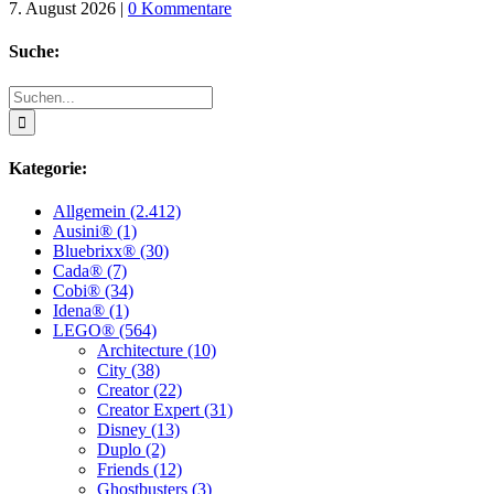
7. August 2026
|
0 Kommentare
Suche:
Suche
nach:
Kategorie:
Allgemein (2.412)
Ausini® (1)
Bluebrixx® (30)
Cada® (7)
Cobi® (34)
Idena® (1)
LEGO® (564)
Architecture (10)
City (38)
Creator (22)
Creator Expert (31)
Disney (13)
Duplo (2)
Friends (12)
Ghostbusters (3)