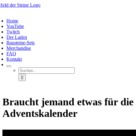
Zum
Inhalt
oggle
springen
avigation
Home
YouTube
Twitch
Der Laden
Bausteine-Sets
Merchandise
FAQ
Kontakt
Suche
nach:
Braucht jemand etwas für di
Adventskalender