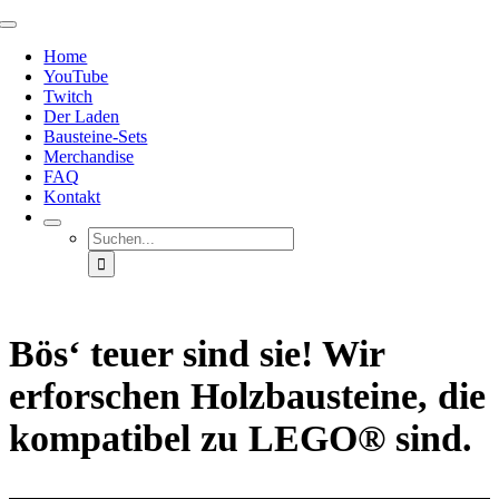
Zum
Toggle
Inhalt
Navigation
Home
springen
YouTube
Twitch
Der Laden
Bausteine-Sets
Merchandise
FAQ
Kontakt
Suche
nach:
Bös‘ teuer sind sie! Wir
erforschen Holzbausteine, die
kompatibel zu LEGO® sind.