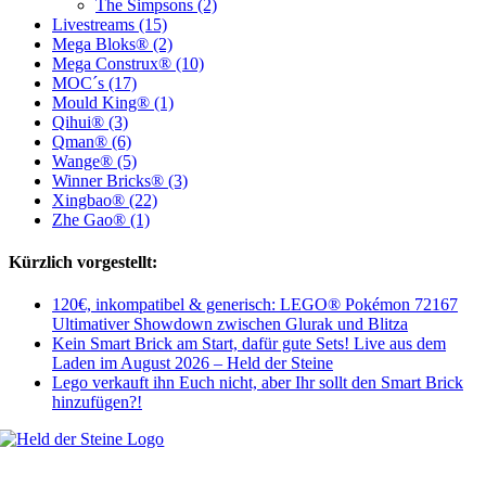
The Simpsons (2)
Livestreams (15)
Mega Bloks® (2)
Mega Construx® (10)
MOC´s (17)
Mould King® (1)
Qihui® (3)
Qman® (6)
Wange® (5)
Winner Bricks® (3)
Xingbao® (22)
Zhe Gao® (1)
Kürzlich vorgestellt:
120€, inkompatibel & generisch: LEGO® Pokémon 72167
Ultimativer Showdown zwischen Glurak und Blitza
Kein Smart Brick am Start, dafür gute Sets! Live aus dem
Laden im August 2026 – Held der Steine
Lego verkauft ihn Euch nicht, aber Ihr sollt den Smart Brick
hinzufügen?!
Welt, ich wünsche Euch viel Spaß auf meiner Webseite und freue mich