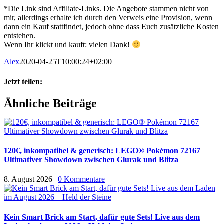
*Die Link sind Affiliate-Links. Die Angebote stammen nicht von
mir, allerdings erhalte ich durch den Verweis eine Provision, wenn
dann ein Kauf stattfindet, jedoch ohne dass Euch zusätzliche Kosten
entstehen.
Wenn Ihr klickt und kauft: vielen Dank!
Alex
2020-04-25T10:00:24+02:00
Jetzt teilen:
Facebook
X
WhatsApp
Pinterest
E-
Ähnliche Beiträge
Mail
120€, inkompatibel & generisch: LEGO® Pokémon 72167
Ultimativer Showdown zwischen Glurak und Blitza
8. August 2026
|
0 Kommentare
Kein Smart Brick am Start, dafür gute Sets! Live aus dem