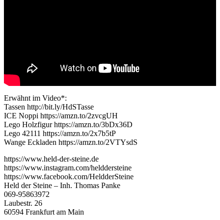
Erwähnt im Video*:
Tassen http://bit.ly/HdSTasse
ICE Noppi https://amzn.to/2zvcgUH
Lego Holzfigur https://amzn.to/3bDx36D
Lego 42111 https://amzn.to/2x7b5tP
Wange Eckladen https://amzn.to/2VTYsdS
https://www.held-der-steine.de
https://www.instagram.com/helddersteine
https://www.facebook.com/HeldderSteine
Held der Steine – Inh. Thomas Panke
069-95863972
Laubestr. 26
60594 Frankfurt am Main