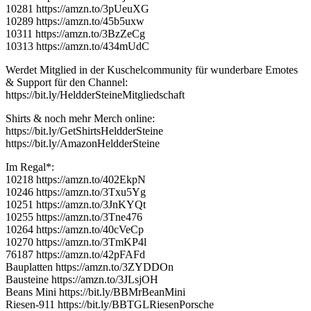
10281 https://amzn.to/3pUeuXG
10289 https://amzn.to/45b5uxw
10311 https://amzn.to/3BzZeCg
10313 https://amzn.to/434mUdC
Werdet Mitglied in der Kuschelcommunity für wunderbare Emotes
& Support für den Channel:
https://bit.ly/HeldderSteineMitgliedschaft
Shirts & noch mehr Merch online:
https://bit.ly/GetShirtsHeldderSteine
https://bit.ly/AmazonHeldderSteine
Im Regal*:
10218 https://amzn.to/402EkpN
10246 https://amzn.to/3Txu5Yg
10251 https://amzn.to/3JnKYQt
10255 https://amzn.to/3Tne476
10264 https://amzn.to/40cVeCp
10270 https://amzn.to/3TmKP4l
76187 https://amzn.to/42pFAFd
Bauplatten https://amzn.to/3ZYDDOn
Bausteine https://amzn.to/3JLsjOH
Beans Mini https://bit.ly/BBMrBeanMini
Riesen-911 https://bit.ly/BBTGLRiesenPorsche