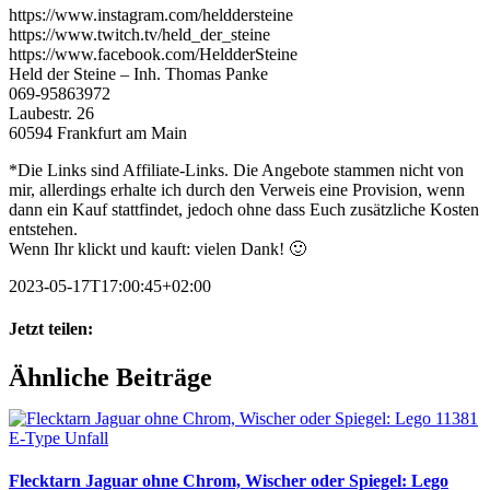
https://www.instagram.com/helddersteine
https://www.twitch.tv/held_der_steine
https://www.facebook.com/HeldderSteine
Held der Steine – Inh. Thomas Panke
069-95863972
Laubestr. 26
60594 Frankfurt am Main
*Die Links sind Affiliate-Links. Die Angebote stammen nicht von
mir, allerdings erhalte ich durch den Verweis eine Provision, wenn
dann ein Kauf stattfindet, jedoch ohne dass Euch zusätzliche Kosten
entstehen.
Wenn Ihr klickt und kauft: vielen Dank! 🙂
2023-05-17T17:00:45+02:00
Jetzt teilen:
Facebook
X
WhatsApp
Pinterest
E-
Ähnliche Beiträge
Mail
Flecktarn Jaguar ohne Chrom, Wischer oder Spiegel: Lego