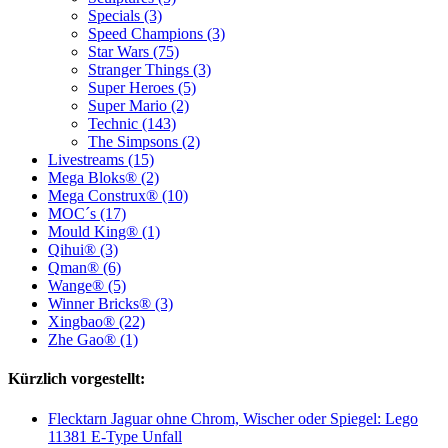
Specials (3)
Speed Champions (3)
Star Wars (75)
Stranger Things (3)
Super Heroes (5)
Super Mario (2)
Technic (143)
The Simpsons (2)
Livestreams (15)
Mega Bloks® (2)
Mega Construx® (10)
MOC´s (17)
Mould King® (1)
Qihui® (3)
Qman® (6)
Wange® (5)
Winner Bricks® (3)
Xingbao® (22)
Zhe Gao® (1)
Kürzlich vorgestellt:
Flecktarn Jaguar ohne Chrom, Wischer oder Spiegel: Lego
11381 E-Type Unfall