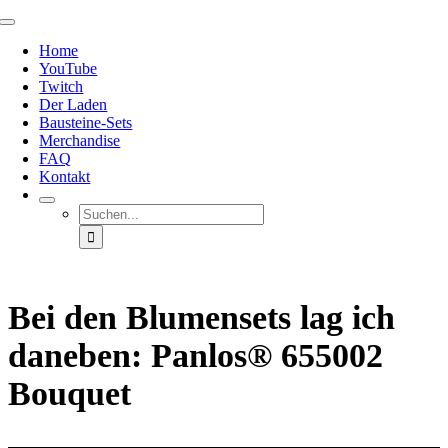
Zum
Toggle
Inhalt
Navigation
Home
springen
YouTube
Twitch
Der Laden
Bausteine-Sets
Merchandise
FAQ
Kontakt
Suche
nach:
Bei den Blumensets lag ich
daneben: Panlos® 655002
Bouquet