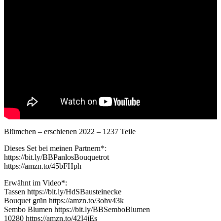
Blümchen – erschienen 2022 – 1237 Teile
Dieses Set bei meinen Partnern*:
https://bit.ly/BBPanlosBouquetrot
https://amzn.to/45bFHph
Erwähnt im Video*:
Tassen https://bit.ly/HdSBausteinecke
Bouquet grün https://amzn.to/3ohv43k
Sembo Blumen https://bit.ly/BBSemboBlumen
10280 https://amzn.to/42I4jEs