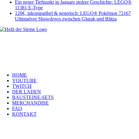
Ein neuer Tiefpunkt in Jaguars stolzer Geschichte: LEGO®
11381 E-Type
120€, inkompatibel & generisch: LEGO® Pokémon 72167
Ultimativer Showdown zwischen Glurak und Blitza
Welt, ich wünsche Euch viel Spaß auf meiner Webseite und freue mich
über Euren Besuch. Schaut Euch um und habt viel Freude –
es wird wunderbar!
Navigation
HOME
YOUTUBE
TWITCH
DER LADEN
BAUSTEINE-SETS
MERCHANDISE
FAQ
KONTAKT
Kontakt
H
eld der Steine GmbH