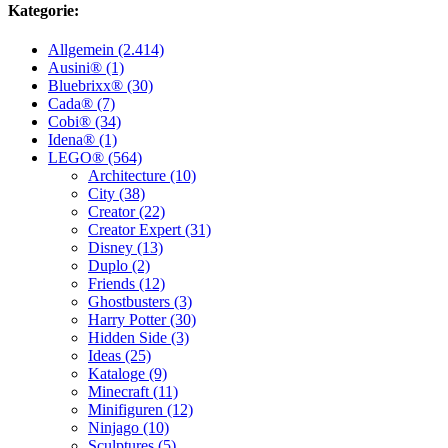
Kategorie:
Allgemein (2.414)
Ausini® (1)
Bluebrixx® (30)
Cada® (7)
Cobi® (34)
Idena® (1)
LEGO® (564)
Architecture (10)
City (38)
Creator (22)
Creator Expert (31)
Disney (13)
Duplo (2)
Friends (12)
Ghostbusters (3)
Harry Potter (30)
Hidden Side (3)
Ideas (25)
Kataloge (9)
Minecraft (11)
Minifiguren (12)
Ninjago (10)
Sculptures (5)