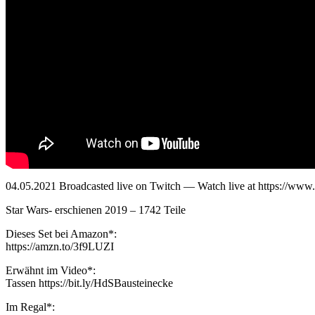
04.05.2021 Broadcasted live on Twitch — Watch live at https://www.
Star Wars- erschienen 2019 – 1742 Teile
Dieses Set bei Amazon*:
https://amzn.to/3f9LUZI
Erwähnt im Video*:
Tassen https://bit.ly/HdSBausteinecke
Im Regal*: