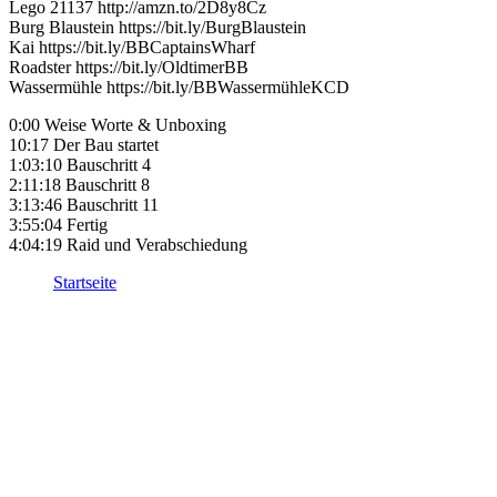
Lego 21137 http://amzn.to/2D8y8Cz
Burg Blaustein https://bit.ly/BurgBlaustein
Kai https://bit.ly/BBCaptainsWharf
Roadster https://bit.ly/OldtimerBB
Wassermühle https://bit.ly/BBWassermühleKCD
0:00 Weise Worte & Unboxing
10:17 Der Bau startet
1:03:10 Bauschritt 4
2:11:18 Bauschritt 8
3:13:46 Bauschritt 11
3:55:04 Fertig
4:04:19 Raid und Verabschiedung
Startseite