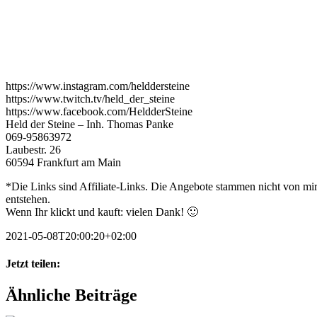
https://www.instagram.com/helddersteine
https://www.twitch.tv/held_der_steine
https://www.facebook.com/HeldderSteine
Held der Steine – Inh. Thomas Panke
069-95863972
Laubestr. 26
60594 Frankfurt am Main
*Die Links sind Affiliate-Links. Die Angebote stammen nicht von mir,
entstehen.
Wenn Ihr klickt und kauft: vielen Dank! 🙂
2021-05-08T20:00:20+02:00
Jetzt teilen:
Facebook
X
WhatsApp
Pinterest
E-
Ähnliche Beiträge
Mail