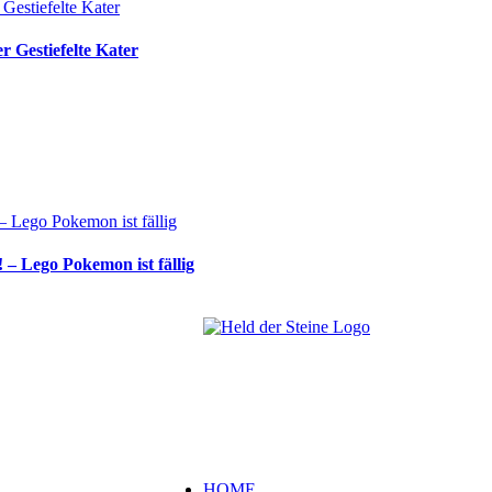
 Gestiefelte Kater
 – Lego Pokemon ist fällig
Welt, ich wünsche Euch viel Spaß auf me
Schaut Euch um und habt viel Freude –
es wird wunderbar!
Navigation
HOME