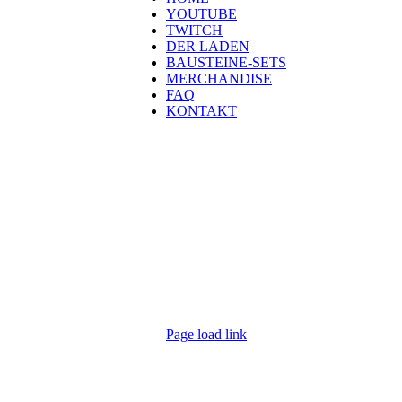
YOUTUBE
TWITCH
DER LADEN
BAUSTEINE-SETS
MERCHANDISE
FAQ
KONTAKT
Kontakt
H
eld der Steine GmbH
Laubestraße 26
60594 Frankfurt
info@held-der-steine.de
Copyright 2026 Held der Steine |
Impres
Digital Media
Page load link