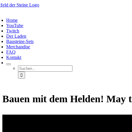
Zum
Inhalt
oggle
springen
avigation
Home
YouTube
Twitch
Der Laden
Bausteine-Sets
Merchandise
FAQ
Kontakt
Suche
nach:
Bauen mit dem Helden! May th