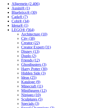
Allgemein (2.406)
Ausini® (1)
Bluebrixx® (30)
Cada® (7)
Cobi® (34)
Idena® (1)
LEGO® (564)
Architecture (10)
City (38)
Creator (22)
Creator Expert (31)
Disney (13)
Duplo (2)
Friends (12)
Ghostbusters (3)
Harry Potter (30)
Hidden Side (3)
Ideas (25)
Kataloge (9)
Minecraft (11)
Minifiguren (12)
Ninjago (10)
Sculptures (5)
Specials (3)
Speed Champions (3)