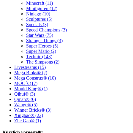
Minecraft (11)
Minifiguren (12)
Ninjago (10)
Sculptures (5)
Specials (3)
Speed Champions (3)
Star Wars (75)
Stranger Things (3)
Super Heroes (5)
Super Mario (2)
Technic (143)
The Simpsons (2)
Livestreams (15)
Mega Bloks® (2)
Mega Construx® (10)
MOC´s (17)
Mould King® (1)
Qihui® (3)
Qman® (6)
Wange® (5)
Winner Bricks® (3)
Xingbao® (22)
Zhe Gao® (1)
Kürzlich vorgestellt: