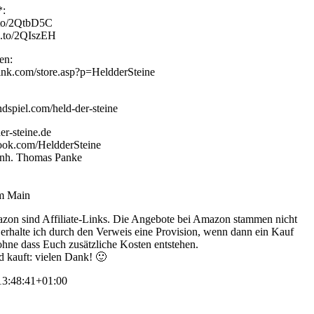
*:
.to/2QtbD5C
n.to/2QIszEH
en:
link.com/store.asp?p=HeldderSteine
dspiel.com/held-der-steine
er-steine.de
ook.com/HeldderSteine
 Inh. Thomas Panke
am Main
zon sind Affiliate-Links. Die Angebote bei Amazon stammen nicht
s erhalte ich durch den Verweis eine Provision, wenn dann ein Kauf
 ohne dass Euch zusätzliche Kosten entstehen.
d kauft: vielen Dank! 🙂
3:48:41+01:00