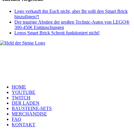
Lego verkauft ihn Euch nicht, aber Ihr sollt den Smart Brick
hinzufügen?!
Der traurige Abstieg der großen Technic-Autos von LEGO®
300-450€ Enttäuschungen
Legos Smart Brick Schrott funktioniert nicht!
Welt, ich wünsche Euch viel Spaß auf meiner Webseite und freue mich
über Euren Besuch. Schaut Euch um und habt viel Freude –
es wird wunderbar!
Navigation
HOME
YOUTUBE
TWITCH
DER LADEN
BAUSTEINE-SETS
MERCHANDISE
FAQ
KONTAKT