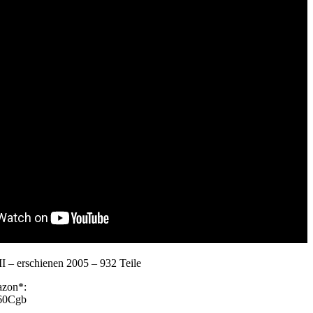
I – erschienen 2005 – 932 Teile
azon*:
B60Cgb