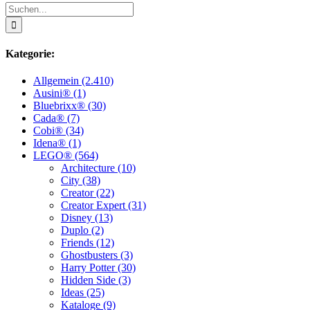
Suche
nach:
Kategorie:
Allgemein (2.410)
Ausini® (1)
Bluebrixx® (30)
Cada® (7)
Cobi® (34)
Idena® (1)
LEGO® (564)
Architecture (10)
City (38)
Creator (22)
Creator Expert (31)
Disney (13)
Duplo (2)
Friends (12)
Ghostbusters (3)
Harry Potter (30)
Hidden Side (3)
Ideas (25)
Kataloge (9)