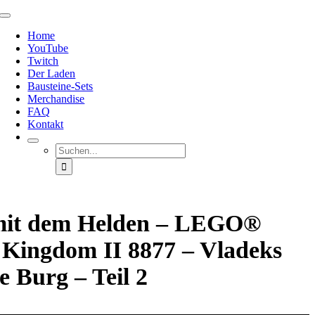
Zum
Toggle
Inhalt
Navigation
Home
springen
YouTube
Twitch
Der Laden
Bausteine-Sets
Merchandise
FAQ
Kontakt
Suche
nach:
mit dem Helden – LEGO®
 Kingdom II 8877 – Vladeks
 Burg – Teil 2