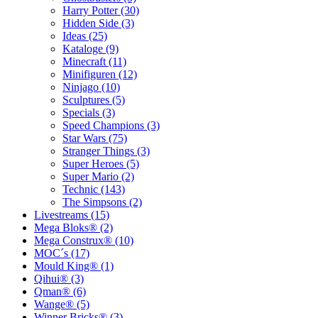
Harry Potter (30)
Hidden Side (3)
Ideas (25)
Kataloge (9)
Minecraft (11)
Minifiguren (12)
Ninjago (10)
Sculptures (5)
Specials (3)
Speed Champions (3)
Star Wars (75)
Stranger Things (3)
Super Heroes (5)
Super Mario (2)
Technic (143)
The Simpsons (2)
Livestreams (15)
Mega Bloks® (2)
Mega Construx® (10)
MOC´s (17)
Mould King® (1)
Qihui® (3)
Qman® (6)
Wange® (5)
Winner Bricks® (3)