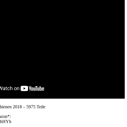
chienen 2018 – 5975 Teile
azon*:
HlhHYh