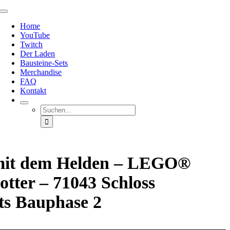
Zum
Toggle
Inhalt
Navigation
Home
springen
YouTube
Twitch
Der Laden
Bausteine-Sets
Merchandise
FAQ
Kontakt
Suche
nach:
mit dem Helden – LEGO®
otter – 71043 Schloss
s Bauphase 2