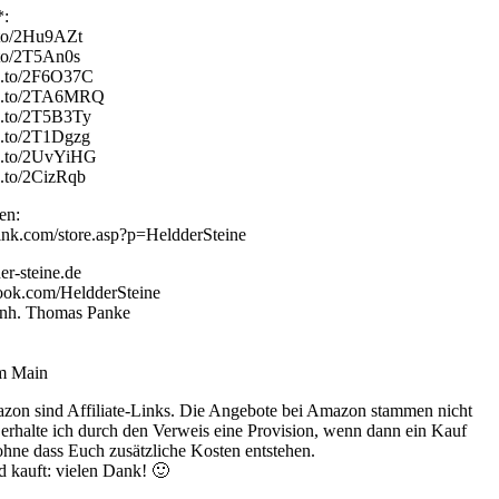
*:
.to/2Hu9AZt
.to/2T5An0s
n.to/2F6O37C
zn.to/2TA6MRQ
n.to/2T5B3Ty
n.to/2T1Dgzg
zn.to/2UvYiHG
n.to/2CizRqb
en:
link.com/store.asp?p=HeldderSteine
er-steine.de
ook.com/HeldderSteine
 Inh. Thomas Panke
am Main
zon sind Affiliate-Links. Die Angebote bei Amazon stammen nicht
s erhalte ich durch den Verweis eine Provision, wenn dann ein Kauf
 ohne dass Euch zusätzliche Kosten entstehen.
d kauft: vielen Dank! 🙂