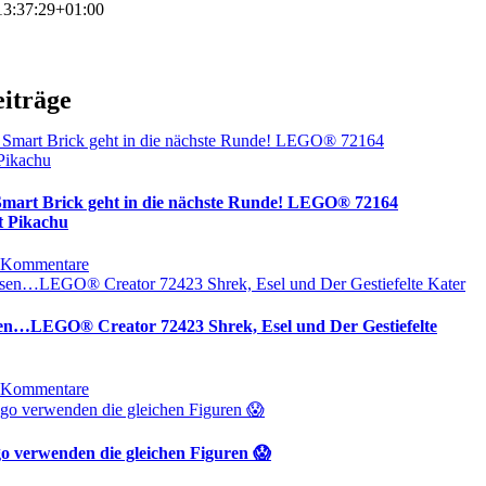
3:37:29+01:00
eiträge
 Smart Brick geht in die nächste Runde! LEGO® 72164
t Pikachu
 Kommentare
sen…LEGO® Creator 72423 Shrek, Esel und Der Gestiefelte
 Kommentare
 verwenden die gleichen Figuren 😱