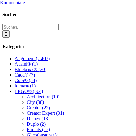
 Kommentare
Suche:
Suche
nach:
Kategorie:
Allgemein (2.407)
Ausini® (1)
Bluebrixx® (30)
Cada® (7)
Cobi® (34)
Idena® (1)
LEGO® (564)
Architecture (10)
City (38)
Creator (22)
Creator Expert (31)
Disney (13)
Duplo (2)
Friends (12)
Ghostbusters (3)