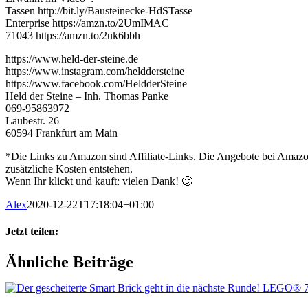
Tassen http://bit.ly/Bausteinecke-HdSTasse
Enterprise https://amzn.to/2UmIMAC
71043 https://amzn.to/2uk6bbh
https://www.held-der-steine.de
https://www.instagram.com/helddersteine
https://www.facebook.com/HeldderSteine
Held der Steine – Inh. Thomas Panke
069-95863972
Laubestr. 26
60594 Frankfurt am Main
*Die Links zu Amazon sind Affiliate-Links. Die Angebote bei Amazon 
zusätzliche Kosten entstehen.
Wenn Ihr klickt und kauft: vielen Dank! 🙂
Alex
2020-12-22T17:18:04+01:00
Jetzt teilen:
Facebook
X
WhatsApp
Pinterest
E-
Ähnliche Beiträge
Mail