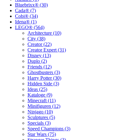
Bluebrixx® (30)
Cada® (7)
Cobi® (34)
Idena® (1)
LEGO® (564)
Architecture (10)
City (38)
Creator (22)
Creator Expert (31)
Disney (13)
Duplo (2)
Friends (12)
Ghostbusters (3)
Harry Potter (30)
Hidden Side (3)
Ideas (25)
Kataloge (9)
Minecraft (11)
Minifiguren (12)
Ninjago (10)
Sculptures (5)
Specials (3)
Speed Champions (3)
Star Wars (75)
Stranger Things (3)