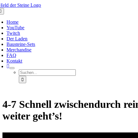
Zum
Inhalt
oggle
avigation
springen
Home
YouTube
Twitch
Der Laden
Bausteine-Sets
Merchandise
FAQ
Kontakt
Suche
nach:
4-7 Schnell zwischendurch r
weiter geht’s!