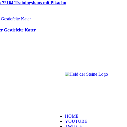
® 72164 Trainingshaus mit Pikachu
 Gestiefelte Kater
Welt, ich wünsche Euch viel Spaß
Besuch. Schaut Euch um und habt 
es wird wunderbar!
Navigation
HOME
YOUTUBE
TWITCH