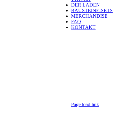
DER LADEN
BAUSTEINE-SETS
MERCHANDISE
FAQ
KONTAKT
Kontakt
H
eld der Steine GmbH
Laubestraße 26
60594 Frankfurt
info@held-der-steine.de
Copyright 2026 Held der Steine |
AV Digital Media
Page load link